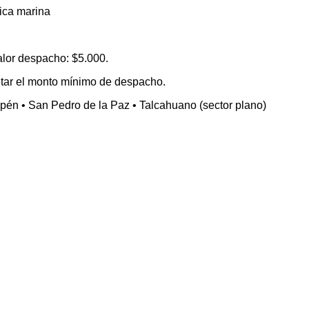
tica marina
alor despacho: $5.000.
etar el monto mínimo de despacho.
én • San Pedro de la Paz • Talcahuano (sector plano)