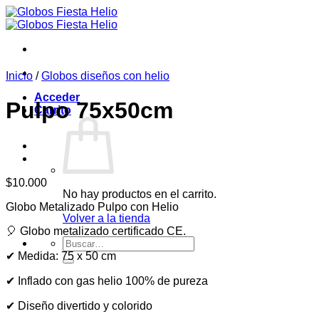
Saltar
al
contenido
Inicio
/
Globos diseños con helio
Acceder
Pulpo 75x50cm
Carrito
$
10.000
No hay productos en el carrito.
Globo Metalizado Pulpo con Helio
Volver a la tienda
🎈 Globo metalizado certificado CE.
Buscar
por:
✔ Medida: 75 x 50 cm
✔ Inflado con gas helio 100% de pureza
✔ Diseño divertido y colorido