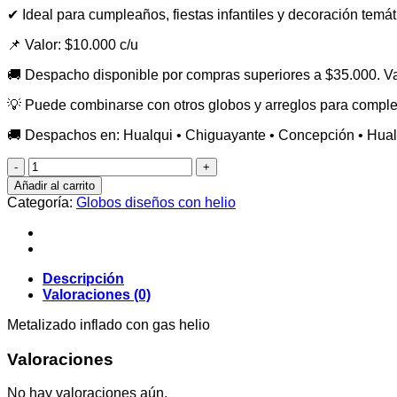
✔ Ideal para cumpleaños, fiestas infantiles y decoración temá
📌 Valor: $10.000 c/u
🚚 Despacho disponible por compras superiores a $35.000. V
💡 Puede combinarse con otros globos y arreglos para compl
🚚 Despachos en: Hualqui • Chiguayante • Concepción • Hualp
Pulpo
75x50cm
Añadir al carrito
cantidad
Categoría:
Globos diseños con helio
Descripción
Valoraciones (0)
Metalizado inflado con gas helio
Valoraciones
No hay valoraciones aún.