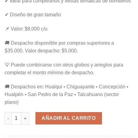
✔ Ideal para cumpleaños y fiestas temáticas de bomberos
✔ Diseño de gran tamaño
📌 Valor: $8.000 c/u
🚚 Despacho disponible por compras superiores a
$35.000. Valor despacho: $5.000.
💡 Puede combinarse con otros globos y arreglos para
completar el monto mínimo de despacho.
🚚 Despachos en: Hualqui • Chiguayante • Concepción •
Hualpén • San Pedro de la Paz • Talcahuano (sector
plano)
Carro Bombero 75x70cm cantidad
AÑADIR AL CARRITO