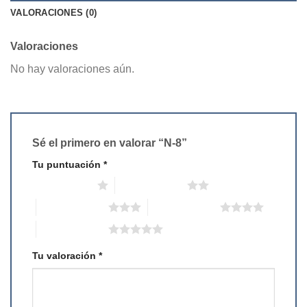
VALORACIONES (0)
Valoraciones
No hay valoraciones aún.
Sé el primero en valorar “N-8”
Tu puntuación
*
1 de 5 estrellas
2 de 5 estrellas
3 de 5 estrellas
4 de 5 estrellas
5 de 5 estrellas
Tu valoración
*