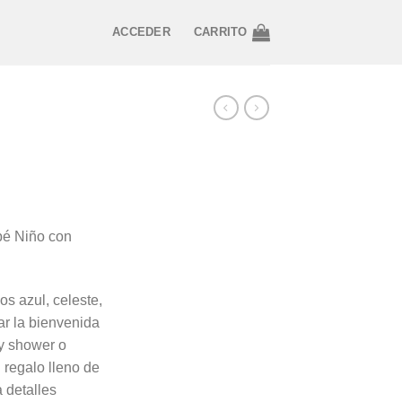
ACCEDER
CARRITO
bé Niño con
s azul, celeste,
ar la bienvenida
by shower o
 regalo lleno de
 detalles