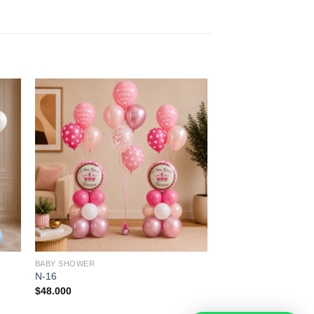
BABY SHOWER
N-16
$
48.000