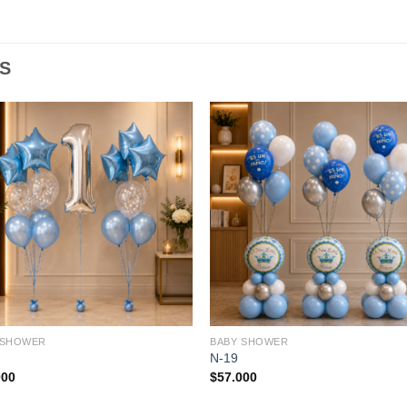
S
 SHOWER
BABY SHOWER
N-19
000
$
57.000