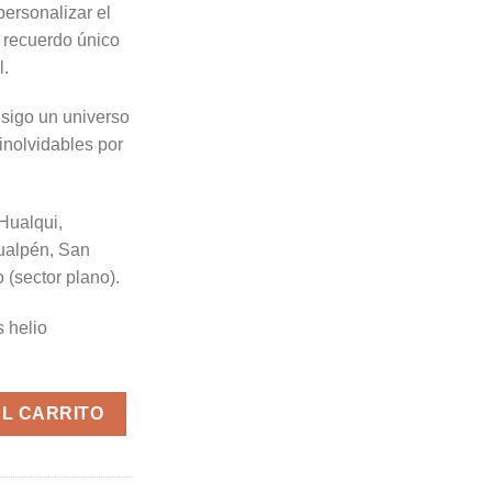
personalizar el
 recuerdo único
l.
sigo un universo
inolvidables por
Hualqui,
ualpén, San
 (sector plano).
 helio
AL CARRITO