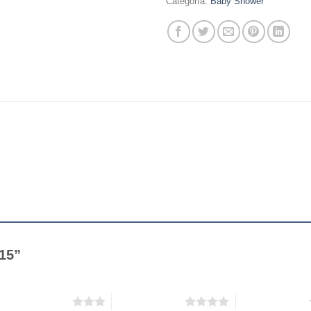
Categoría:
Baby Shower
-15”
3 de 5 estrellas
4 de 5 estrellas
5 de 5 estrellas