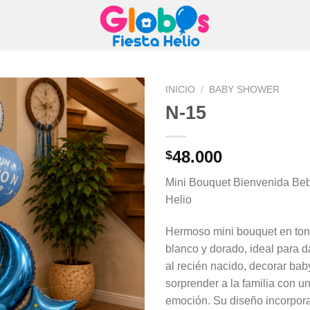
INICIO
/
BABY SHOWER
N-15
48.000
$
Mini Bouquet Bienvenida Be
Helio
Hermoso mini bouquet en tono
blanco y dorado, ideal para d
al recién nacido, decorar ba
sorprender a la familia con un
emoción. Su diseño incorpora