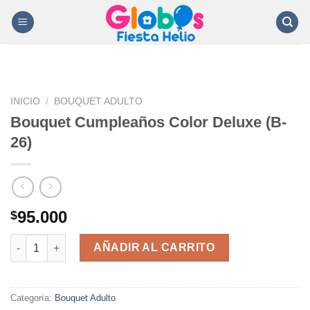
Saltar
al
contenido
INICIO
/
BOUQUET ADULTO
Bouquet Cumpleaños Color Deluxe (B-
26)
95.000
$
Bouquet Cumpleaños Color Deluxe (B-26) cantidad
AÑADIR AL CARRITO
Categoría:
Bouquet Adulto