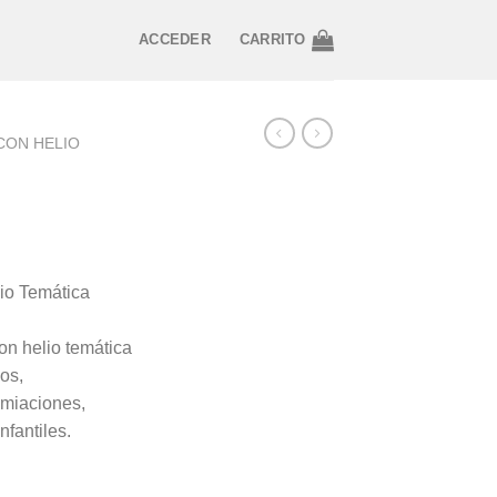
ACCEDER
CARRITO
CON HELIO
io Temática
n helio temática
os,
emiaciones,
nfantiles.