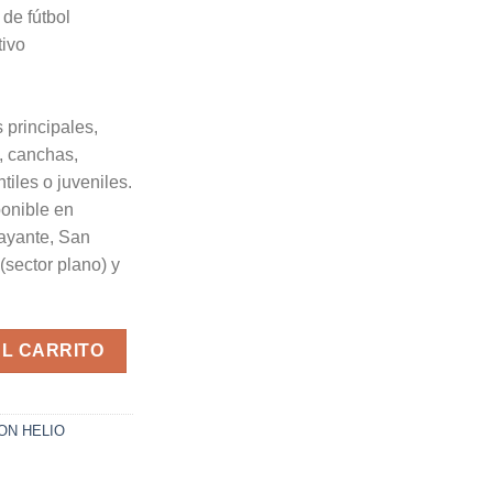
de fútbol
tivo
 principales,
, canchas,
tiles o juveniles.
onible en
ayante, San
(sector plano) y
AL CARRITO
ON HELIO