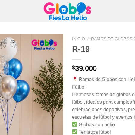
INICIO
/
RAMOS DE GLOBOS 
R-19
39.000
$
Ramos de Globos con Hel
Fútbol
Hermosos ramos de globos co
fútbol, ideales para cumpleañ
celebraciones deportivas, pr
escuelas de fútbol y eventos i
Globos con helio
Temática fútbol