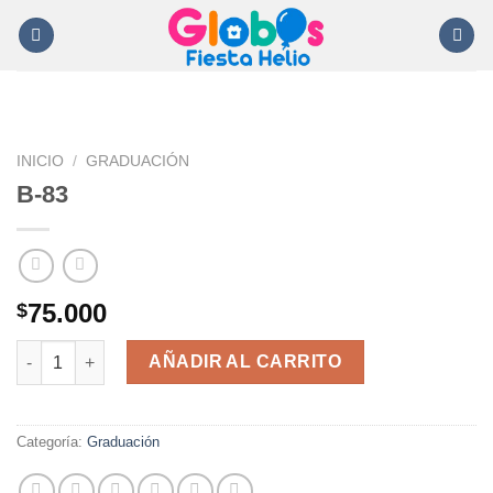
Saltar
al
contenido
INICIO
/
GRADUACIÓN
B-83
75.000
$
B-83 cantidad
AÑADIR AL CARRITO
Categoría:
Graduación